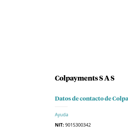
Colpayments S A S
Datos de contacto de Colp
Ayuda
NIT:
9015300342