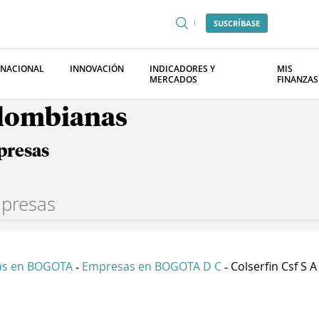
SUSCRÍBASE
RNACIONAL
INNOVACIÓN
INDICADORES Y
MIS
MERCADOS
FINANZAS
olombianas
presas
as en BOGOTA
Empresas en BOGOTA D C
Colserfin Csf S A
-
-