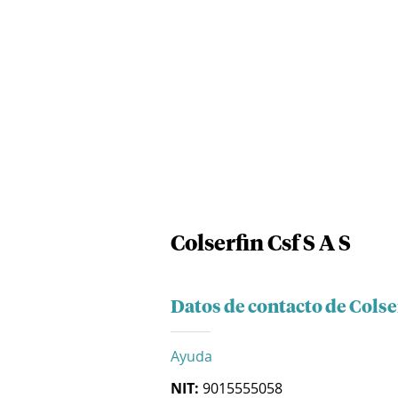
Colserfin Csf S A S
Datos de contacto de Colser
Ayuda
NIT:
9015555058