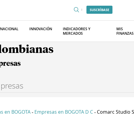
SUSCRÍBASE
RNACIONAL
INNOVACIÓN
INDICADORES Y
MIS
MERCADOS
FINANZAS
olombianas
presas
as en BOGOTA
Empresas en BOGOTA D C
Comarc Studio 
-
-