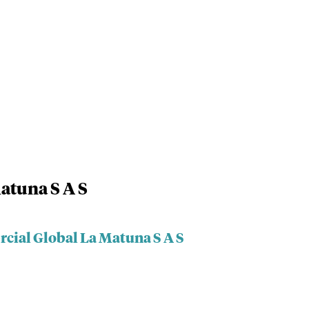
atuna S A S
rcial Global La Matuna S A S