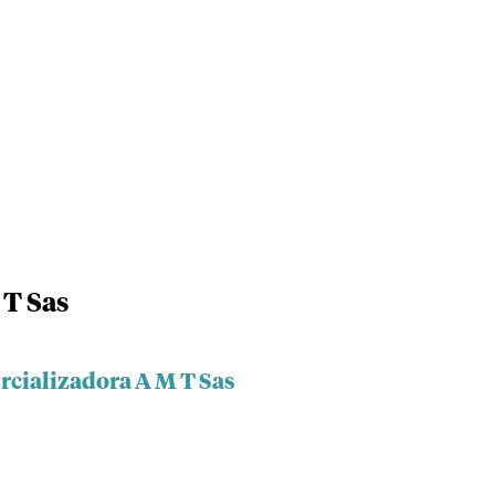
 T Sas
rcializadora A M T Sas