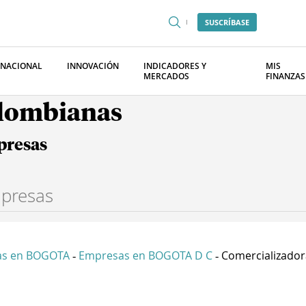
SUSCRÍBASE
RNACIONAL
INNOVACIÓN
INDICADORES Y
MIS
MERCADOS
FINANZAS
olombianas
presas
as en BOGOTA
Empresas en BOGOTA D C
Comercializadora
-
-