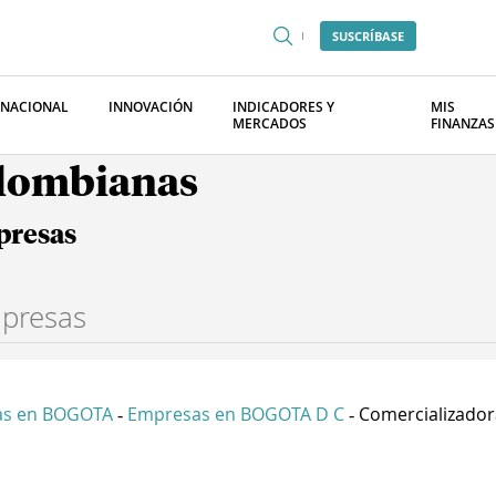
SUSCRÍBASE
RNACIONAL
INNOVACIÓN
INDICADORES Y
MIS
MERCADOS
FINANZAS
olombianas
presas
as en BOGOTA
Empresas en BOGOTA D C
Comercializadora
-
-