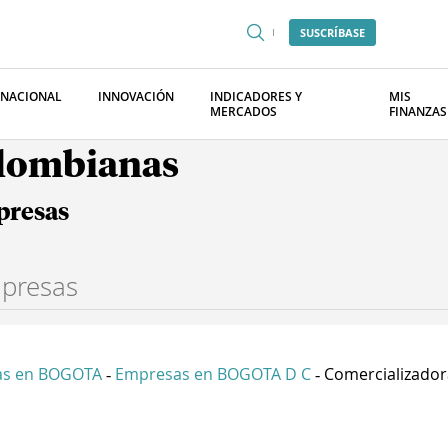
SUSCRÍBASE
RNACIONAL
INNOVACIÓN
INDICADORES Y
MIS
MERCADOS
FINANZAS
olombianas
presas
as en BOGOTA
Empresas en BOGOTA D C
Comercializadora
-
-