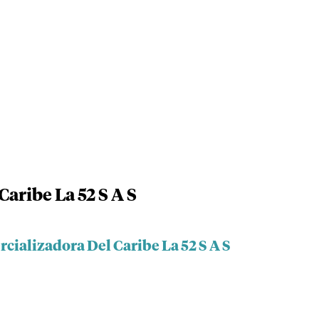
aribe La 52 S A S
cializadora Del Caribe La 52 S A S