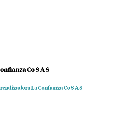
onfianza Co S A S
cializadora La Confianza Co S A S