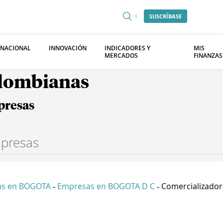
SUSCRÍBASE
RNACIONAL
INNOVACIÓN
INDICADORES Y
MIS
MERCADOS
FINANZAS
olombianas
presas
as en BOGOTA
Empresas en BOGOTA D C
Comercializadora
-
-