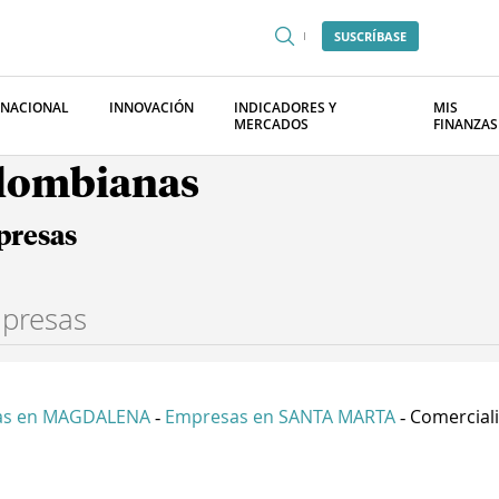
SUSCRÍBASE
RNACIONAL
INNOVACIÓN
INDICADORES Y
MIS
MERCADOS
FINANZAS
olombianas
presas
as en MAGDALENA
Empresas en SANTA MARTA
Comerciali
-
-