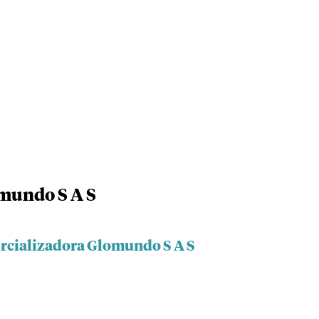
mundo S A S
rcializadora Glomundo S A S