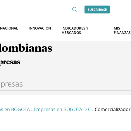
SUSCRÍBASE
RNACIONAL
INNOVACIÓN
INDICADORES Y
MIS
MERCADOS
FINANZAS
olombianas
presas
as en BOGOTA
Empresas en BOGOTA D C
Comercializadora
-
-