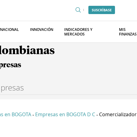
SUSCRÍBASE
RNACIONAL
INNOVACIÓN
INDICADORES Y
MIS
MERCADOS
FINANZAS
olombianas
presas
as en BOGOTA
Empresas en BOGOTA D C
Comercializadora
-
-