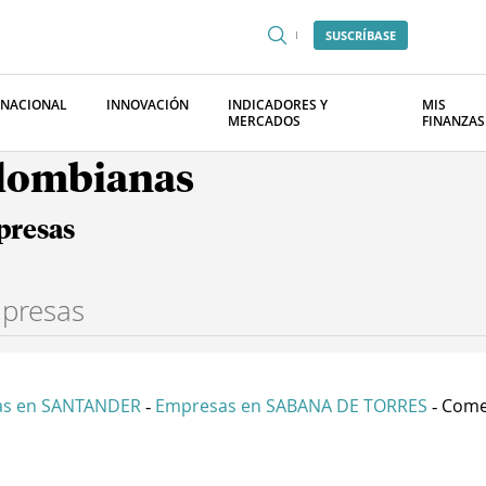
SUSCRÍBASE
RNACIONAL
INNOVACIÓN
INDICADORES Y
MIS
MERCADOS
FINANZAS
olombianas
presas
as en SANTANDER
Empresas en SABANA DE TORRES
Comer
-
-