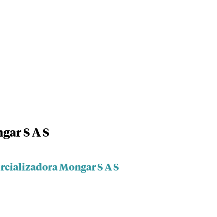
gar S A S
rcializadora Mongar S A S