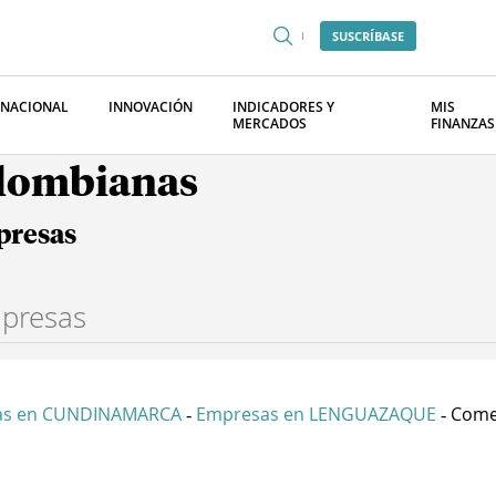
SUSCRÍBASE
RNACIONAL
INNOVACIÓN
INDICADORES Y
MIS
MERCADOS
FINANZAS
olombianas
presas
as en CUNDINAMARCA
Empresas en LENGUAZAQUE
Comer
-
-