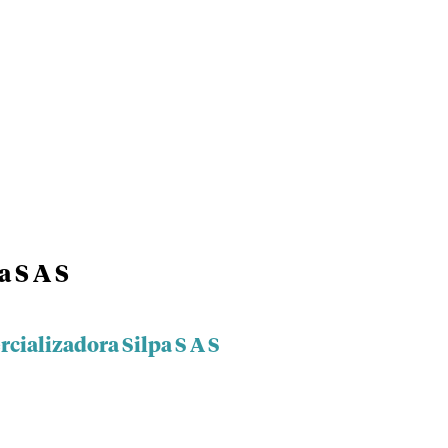
 S A S
cializadora Silpa S A S