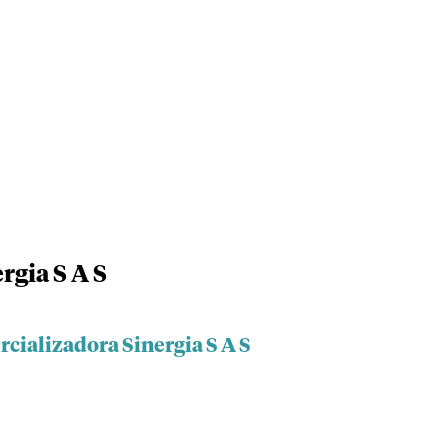
rgia S A S
cializadora Sinergia S A S