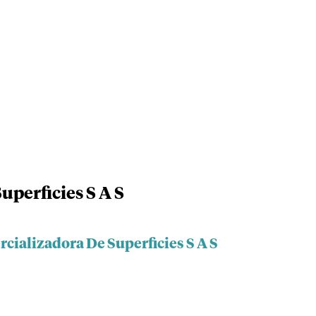
uperficies S A S
cializadora De Superficies S A S