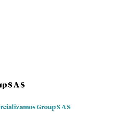
p S A S
rcializamos Group S A S