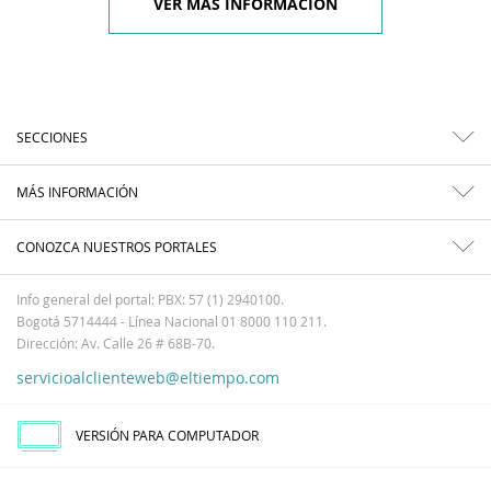
VER MÁS INFORMACIÓN
SECCIONES
MÁS INFORMACIÓN
CONOZCA NUESTROS PORTALES
Info general del portal: PBX: 57 (1) 2940100.
Bogotá 5714444 - Línea Nacional 01 8000 110 211.
Dirección: Av. Calle 26 # 68B-70.
servicioalclienteweb@eltiempo.com
VERSIÓN PARA COMPUTADOR