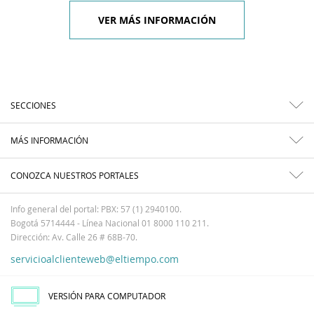
VER MÁS INFORMACIÓN
SECCIONES
MÁS INFORMACIÓN
CONOZCA NUESTROS PORTALES
Info general del portal: PBX: 57 (1) 2940100.
Bogotá 5714444 - Línea Nacional 01 8000 110 211.
Dirección: Av. Calle 26 # 68B-70.
servicioalclienteweb@eltiempo.com
VERSIÓN PARA COMPUTADOR