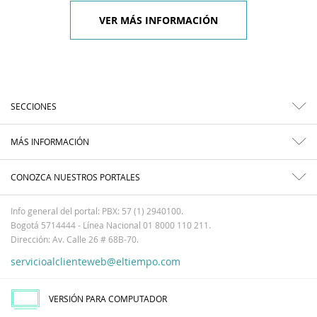
VER MÁS INFORMACIÓN
SECCIONES
MÁS INFORMACIÓN
CONOZCA NUESTROS PORTALES
Info general del portal: PBX: 57 (1) 2940100.
Bogotá 5714444 - Línea Nacional 01 8000 110 211.
Dirección: Av. Calle 26 # 68B-70.
servicioalclienteweb@eltiempo.com
VERSIÓN PARA COMPUTADOR