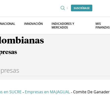
SUSCRÍBASE
RNACIONAL
INNOVACIÓN
INDICADORES Y
MIS
MERCADOS
FINANZAS
olombianas
presas
s en SUCRE
Empresas en MAJAGUAL
Comite De Ganadero
-
-