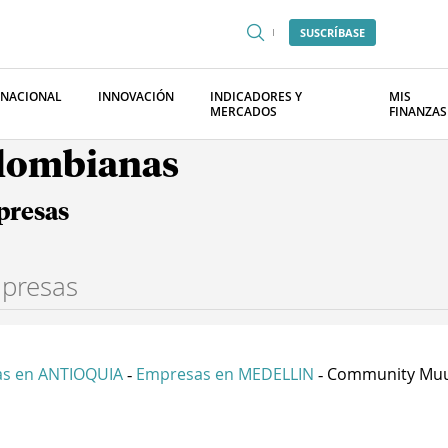
SUSCRÍBASE
RNACIONAL
INNOVACIÓN
INDICADORES Y
MIS
MERCADOS
FINANZAS
olombianas
presas
s en ANTIOQUIA
Empresas en MEDELLIN
Community Muu
-
-