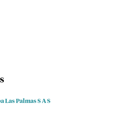
 S
a Las Palmas S A S