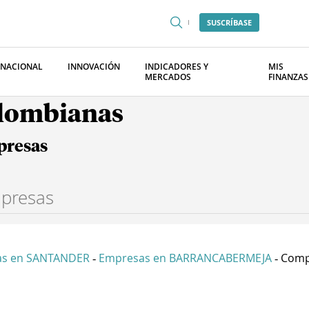
SUSCRÍBASE
RNACIONAL
INNOVACIÓN
INDICADORES Y
MIS
MERCADOS
FINANZAS
olombianas
presas
as en SANTANDER
Empresas en BARRANCABERMEJA
Compa
-
-