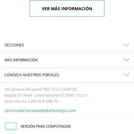
VER MÁS INFORMACIÓN
SECCIONES
MÁS INFORMACIÓN
CONOZCA NUESTROS PORTALES
Info general del portal: PBX: 57 (1) 2940100.
Bogotá 5714444 - Línea Nacional 01 8000 110 211.
Dirección: Av. Calle 26 # 68B-70.
servicioalclienteweb@eltiempo.com
VERSIÓN PARA COMPUTADOR