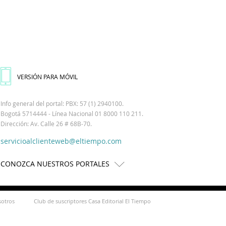
VERSIÓN PARA MÓVIL
Info general del portal: PBX: 57 (1) 2940100.
Bogotá 5714444 - Línea Nacional 01 8000 110 211.
Dirección: Av. Calle 26 # 68B-70.
servicioalclienteweb@eltiempo.com
CONOZCA NUESTROS PORTALES
sotros
Club de suscriptores Casa Editorial El Tiempo