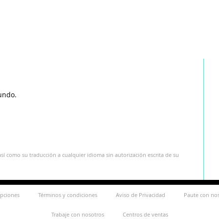
undo.
sí como su traducción a cualquier idioma sin autorización escrita de su
ipciones
Términos y condiciones
Aviso de Privacidad
Paute con no
Trabaje con nosotros
Centros de ventas