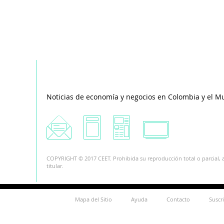
Noticias de economía y negocios en Colombia y el M
COPYRIGHT © 2017 CEET. Prohibida su reproducción total o parcial, a
titular.
Mapa del Sitio
Ayuda
Contacto
Suscr