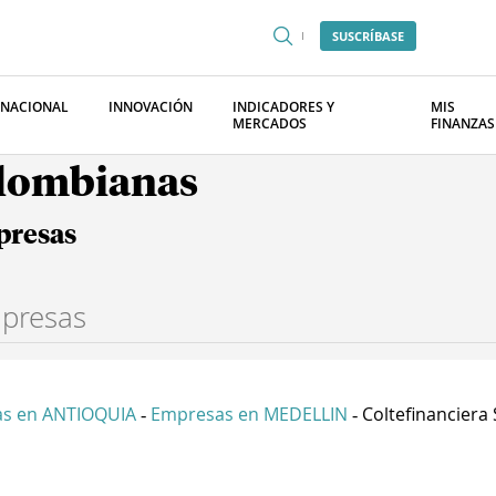
SUSCRÍBASE
RNACIONAL
INNOVACIÓN
INDICADORES Y
MIS
MERCADOS
FINANZAS
olombianas
presas
s en ANTIOQUIA
Empresas en MEDELLIN
Coltefinanciera S
-
-