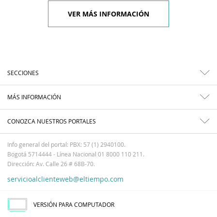
VER MÁS INFORMACIÓN
SECCIONES
MÁS INFORMACIÓN
CONOZCA NUESTROS PORTALES
Info general del portal: PBX: 57 (1) 2940100.
Bogotá 5714444 - Línea Nacional 01 8000 110 211.
Dirección: Av. Calle 26 # 68B-70.
servicioalclienteweb@eltiempo.com
VERSIÓN PARA COMPUTADOR