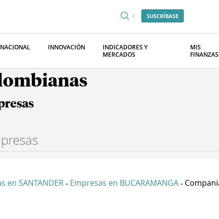
SUSCRÍBASE
RNACIONAL
INNOVACIÓN
INDICADORES Y
MIS
MERCADOS
FINANZAS
olombianas
presas
as en SANTANDER
Empresas en BUCARAMANGA
Compania
-
-