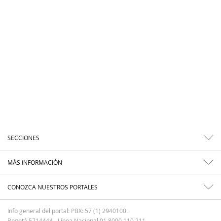
SECCIONES
MÁS INFORMACIÓN
CONOZCA NUESTROS PORTALES
Info general del portal: PBX: 57 (1) 2940100.
Bogotá 5714444 - Línea Nacional 01 8000 110 211.