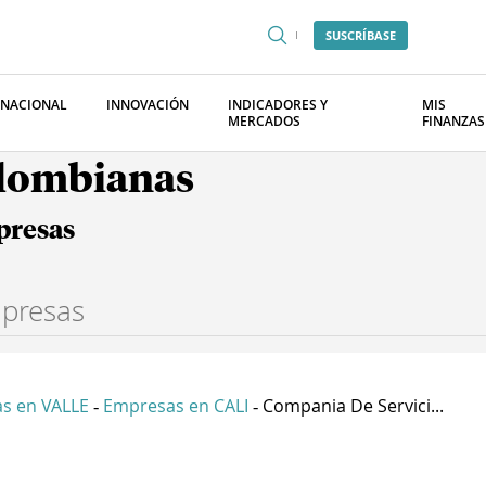
SUSCRÍBASE
RNACIONAL
INNOVACIÓN
INDICADORES Y
MIS
MERCADOS
FINANZAS
olombianas
presas
s en VALLE
Empresas en CALI
Compania De Servici...
-
-