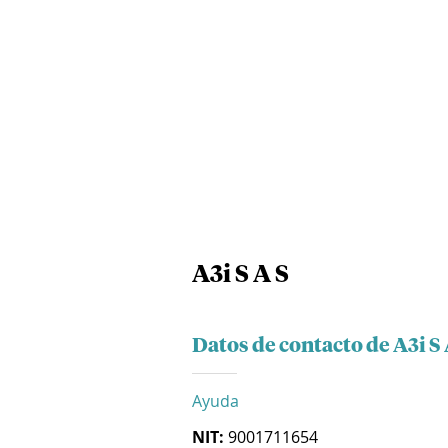
A3i S A S
Datos de contacto de A3i S 
Ayuda
NIT:
9001711654