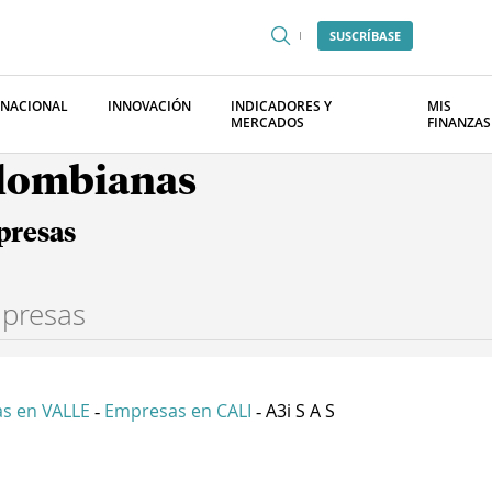
SUSCRÍBASE
RNACIONAL
INNOVACIÓN
INDICADORES Y
MIS
MERCADOS
FINANZAS
olombianas
presas
s en VALLE
Empresas en CALI
A3i S A S
-
-