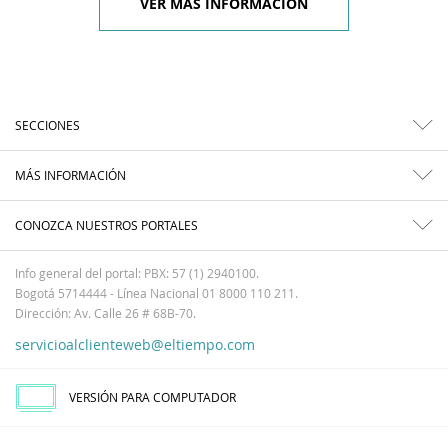
VER MÁS INFORMACIÓN
SECCIONES
MÁS INFORMACIÓN
CONOZCA NUESTROS PORTALES
Info general del portal: PBX: 57 (1) 2940100.
Bogotá 5714444 - Línea Nacional 01 8000 110 211.
Dirección: Av. Calle 26 # 68B-70.
servicioalclienteweb@eltiempo.com
VERSIÓN PARA COMPUTADOR