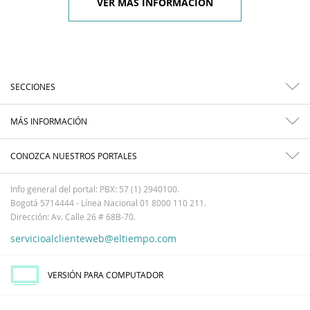
VER MÁS INFORMACIÓN
SECCIONES
MÁS INFORMACIÓN
CONOZCA NUESTROS PORTALES
Info general del portal: PBX: 57 (1) 2940100.
Bogotá 5714444 - Línea Nacional 01 8000 110 211.
Dirección: Av. Calle 26 # 68B-70.
servicioalclienteweb@eltiempo.com
VERSIÓN PARA COMPUTADOR