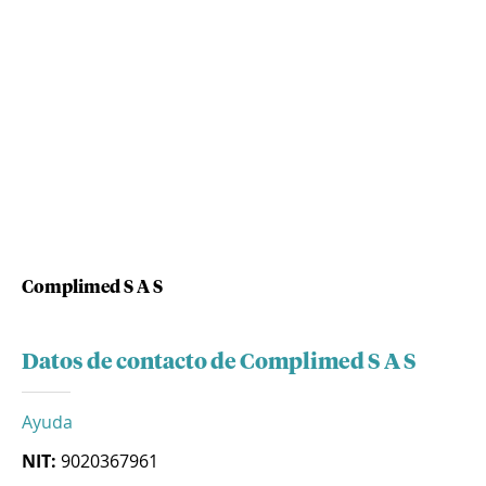
Complimed S A S
Datos de contacto de Complimed S A S
Ayuda
NIT:
9020367961