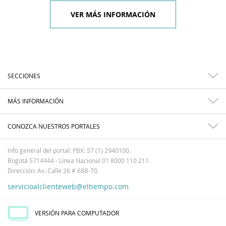
VER MÁS INFORMACIÓN
SECCIONES
MÁS INFORMACIÓN
CONOZCA NUESTROS PORTALES
Info general del portal: PBX: 57 (1) 2940100.
Bogotá 5714444 - Línea Nacional 01 8000 110 211.
Dirección: Av. Calle 26 # 68B-70.
servicioalclienteweb@eltiempo.com
VERSIÓN PARA COMPUTADOR