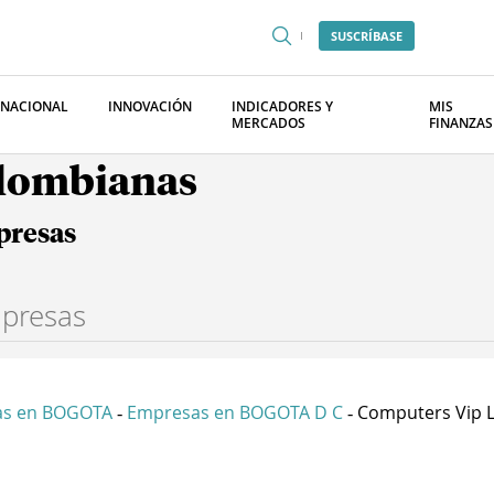
SUSCRÍBASE
RNACIONAL
INNOVACIÓN
INDICADORES Y
MIS
MERCADOS
FINANZAS
olombianas
presas
as en BOGOTA
Empresas en BOGOTA D C
Computers Vip 
-
-