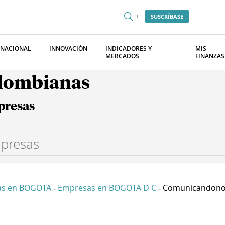
SUSCRÍBASE
RNACIONAL
INNOVACIÓN
INDICADORES Y
MIS
MERCADOS
FINANZAS
olombianas
presas
as en BOGOTA
Empresas en BOGOTA D C
Comunicandonos
-
-