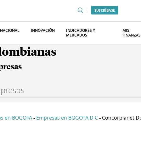
SUSCRÍBASE
RNACIONAL
INNOVACIÓN
INDICADORES Y
MIS
MERCADOS
FINANZAS
olombianas
presas
as en BOGOTA
Empresas en BOGOTA D C
Concorplanet De
-
-