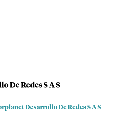
lo De Redes S A S
orplanet Desarrollo De Redes S A S