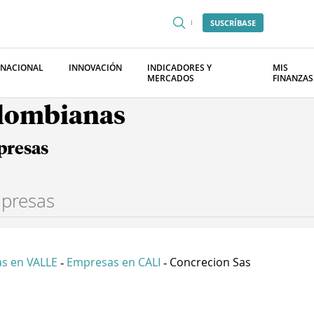
SUSCRÍBASE
RNACIONAL
INNOVACIÓN
INDICADORES Y
MIS
MERCADOS
FINANZAS
olombianas
presas
s en VALLE
Empresas en CALI
Concrecion Sas
-
-