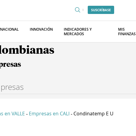
SUSCRÍBASE
RNACIONAL
INNOVACIÓN
INDICADORES Y
MIS
MERCADOS
FINANZAS
olombianas
presas
s en VALLE
Empresas en CALI
Condinatemp E U
-
-