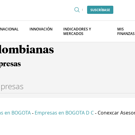
SUSCRÍBASE
RNACIONAL
INNOVACIÓN
INDICADORES Y
MIS
MERCADOS
FINANZAS
olombianas
presas
as en BOGOTA
Empresas en BOGOTA D C
Conexcar Asesori
-
-