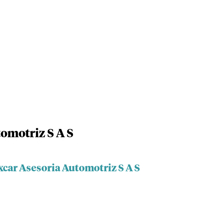
omotriz S A S
xcar Asesoria Automotriz S A S