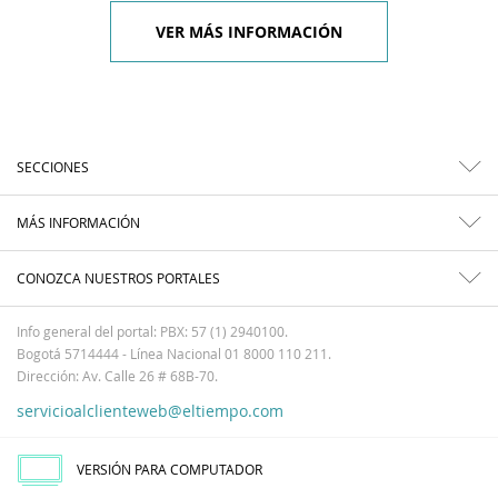
VER MÁS INFORMACIÓN
SECCIONES
MÁS INFORMACIÓN
CONOZCA NUESTROS PORTALES
Info general del portal: PBX: 57 (1) 2940100.
Bogotá 5714444 - Línea Nacional 01 8000 110 211.
Dirección: Av. Calle 26 # 68B-70.
servicioalclienteweb@eltiempo.com
VERSIÓN PARA COMPUTADOR