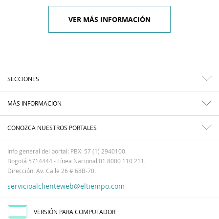
VER MÁS INFORMACIÓN
SECCIONES
MÁS INFORMACIÓN
CONOZCA NUESTROS PORTALES
Info general del portal: PBX: 57 (1) 2940100.
Bogotá 5714444 - Línea Nacional 01 8000 110 211.
Dirección: Av. Calle 26 # 68B-70.
servicioalclienteweb@eltiempo.com
VERSIÓN PARA COMPUTADOR