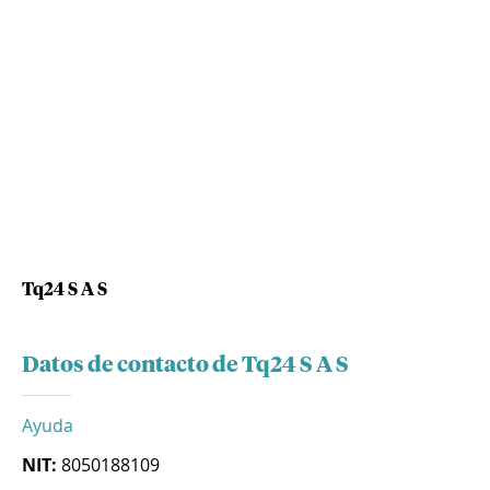
Tq24 S A S
Datos de contacto de Tq24 S A S
Ayuda
NIT:
8050188109