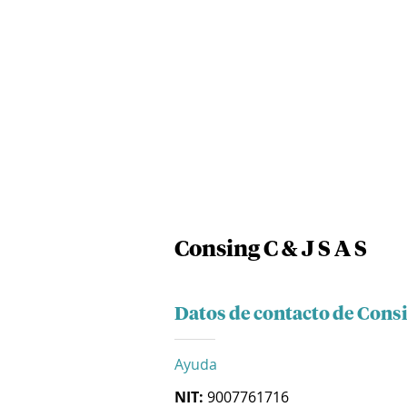
Consing C & J S A S
Datos de contacto de Consin
Ayuda
NIT:
9007761716