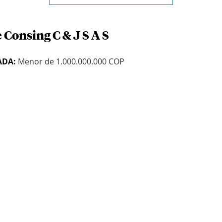
 Consing C & J S A S
ADA:
Menor de 1.000.000.000 COP