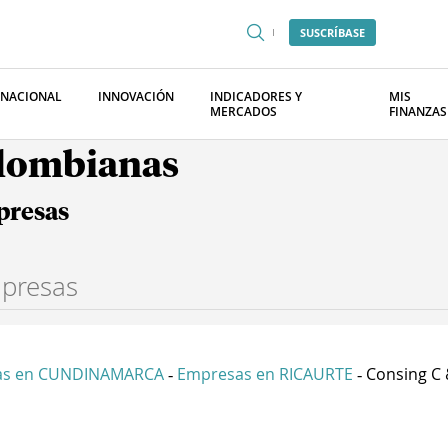
SUSCRÍBASE
RNACIONAL
INNOVACIÓN
INDICADORES Y
MIS
MERCADOS
FINANZAS
olombianas
presas
as en CUNDINAMARCA
Empresas en RICAURTE
Consing C &
-
-