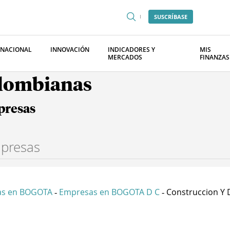
SUSCRÍBASE
RNACIONAL
INNOVACIÓN
INDICADORES Y
MIS
MERCADOS
FINANZAS
olombianas
presas
as en BOGOTA
Empresas en BOGOTA D C
Construccion Y D
-
-