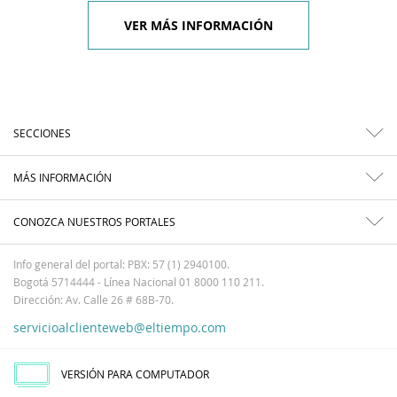
VER MÁS INFORMACIÓN
SECCIONES
MÁS INFORMACIÓN
CONOZCA NUESTROS PORTALES
Info general del portal: PBX: 57 (1) 2940100.
Bogotá 5714444 - Línea Nacional 01 8000 110 211.
Dirección: Av. Calle 26 # 68B-70.
servicioalclienteweb@eltiempo.com
VERSIÓN PARA COMPUTADOR