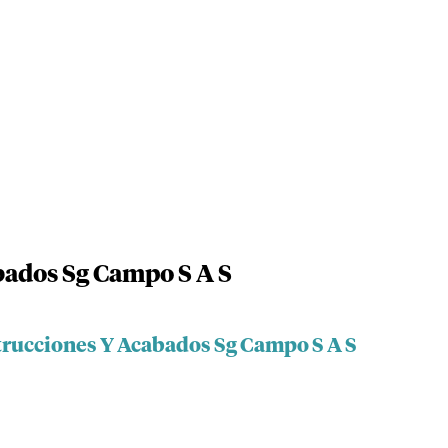
bados Sg Campo S A S
trucciones Y Acabados Sg Campo S A S