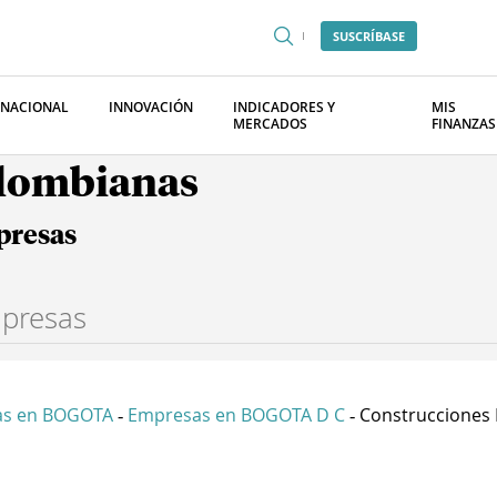
SUSCRÍBASE
RNACIONAL
INNOVACIÓN
INDICADORES Y
MIS
MERCADOS
FINANZAS
olombianas
presas
as en BOGOTA
Empresas en BOGOTA D C
Construcciones D
-
-