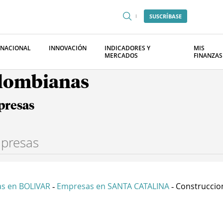
SUSCRÍBASE
RNACIONAL
INNOVACIÓN
INDICADORES Y
MIS
MERCADOS
FINANZAS
olombianas
presas
s en BOLIVAR
Empresas en SANTA CATALINA
Construccion
-
-