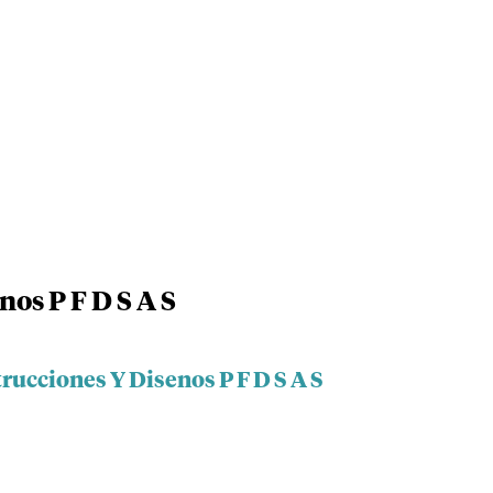
os P F D S A S
rucciones Y Disenos P F D S A S